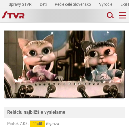
Správy STVR
Deti
Pečie celé Slovensko
Výročie
E-S
Reláciu najbližšie vysielame
Piatok 7.08.
Repríza
11:45