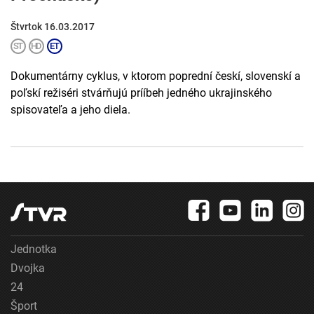
Štvrtok 16.03.2017
Dokumentárny cyklus, v ktorom poprední českí, slovenskí a
poľskí režiséri stvárňujú prííbeh jedného ukrajinského
spisovateľa a jeho diela.
Jednotka
Dvojka
24
Šport