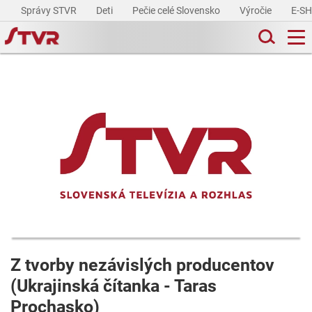
Správy STVR
Deti
Pečie celé Slovensko
Výročie
E-S
Z tvorby nezávislých producentov
(Ukrajinská čítanka - Taras
Prochasko)