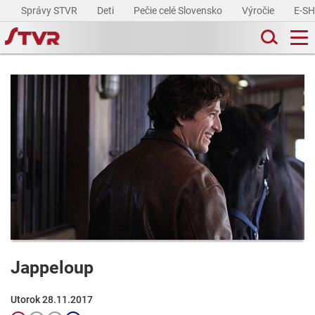
Správy STVR
Deti
Pečie celé Slovensko
Výročie
E-S
Jappeloup
Utorok 28.11.2017