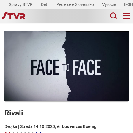
Správy STVR
Deti
Pečie celé Slovensko
Výročie
E-S
Rivali
Dvojka | Streda 14.10.2020,
Airbus verzus Boeing