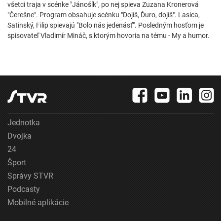
všetci traja v scénke "Jánošík", po nej spieva Zuzana Kronerová
"Čerešne". Program obsahuje scénku "Dojíš, Ďuro, dojíš". Lasica,
Satinský, Filip spievajú "Bolo nás jedenásť". Posledným hosťom je
spisovateľ Vladimír Mináč, s ktorým hovoria na tému - My a humor.
Jednotka
Dvojka
24
Šport
Správy STVR
Podcasty
Mobilné aplikácie