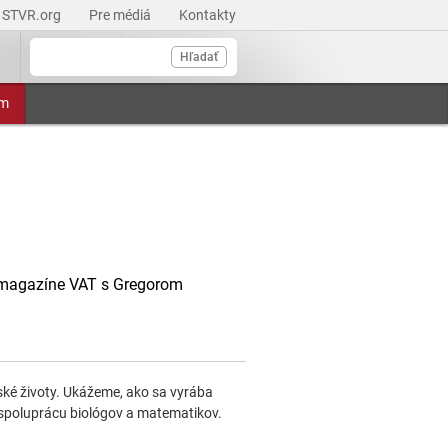
STVR.org
Pre médiá
Kontakty
Hľadať
am
 magazíne VAT s Gregorom
ké životy. Ukážeme, ako sa vyrába
ú spoluprácu biológov a matematikov.