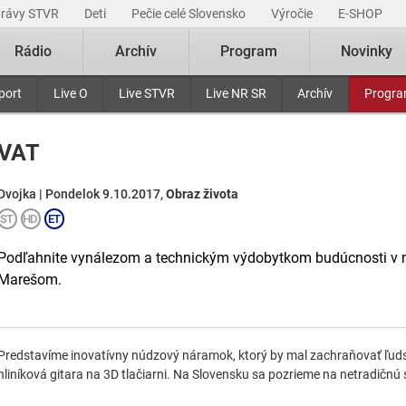
právy STVR
Deti
Pečie celé Slovensko
Výročie
E-SHOP
Rádio
Archív
Program
Novinky
port
Live O
Live STVR
Live NR SR
Archív
Progr
VAT
Dvojka | Pondelok 9.10.2017,
Obraz života
Podľahnite vynálezom a technickým výdobytkom budúcnosti v
Marešom.
Predstavíme inovatívny núdzový náramok, ktorý by mal zachraňovať ľuds
hliníková gitara na 3D tlačiarni. Na Slovensku sa pozrieme na netradičn