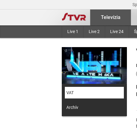
S
Televízia
Live 1
Live 2
Live 24
Š
VAT
Archív