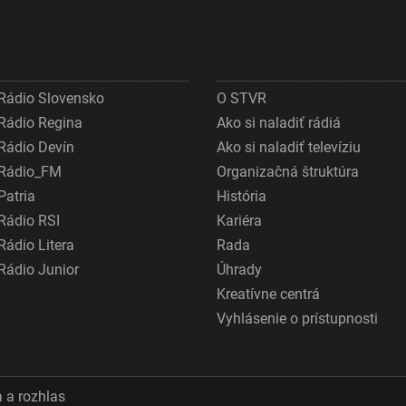
Rádio Slovensko
O STVR
Rádio Regina
Ako si naladiť rádiá
Rádio Devín
Ako si naladiť televíziu
Rádio_FM
Organizačná štruktúra
Patria
História
Rádio RSI
Kariéra
Rádio Litera
Rada
Rádio Junior
Úhrady
Kreatívne centrá
Vyhlásenie o prístupnosti
 a rozhlas