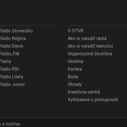
Rádio Slovensko
O STVR
Rádio Regina
Ako si naladiť rádiá
Rádio Devín
Ako si naladiť televíziu
Rádio_FM
Organizačná štruktúra
Patria
História
Rádio RSI
Kariéra
Rádio Litera
Rada
Rádio Junior
Úhrady
Kreatívne centrá
Vyhlásenie o prístupnosti
 a rozhlas