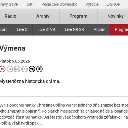
právy STVR
Deti
Pečie celé Slovensko
Výročie
E-SHOP
Rádio
Archív
Program
Novinky
port
Live O
Live STVR
Live NR SR
Archív
Progr
Výmena
Piatok 5.06.2026
Mysteriózna historická dráma.
Syn slobodnej matky Christine Collins Walter jedného dňa zmizne bez sto
jeho zmiznutie objasniť. Po piatich mesiacoch sa chlapec nájde a losang
odovzdá šťastnej matke. Jej šťastie však čoskoro vystrieda zúfalstvo - nájd
Polícia však tvrdí opak...