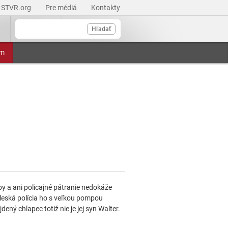
STVR.org
Pre médiá
Kontakty
Hľadať
am
py a ani policajné pátranie nedokáže
eleská polícia ho s veľkou pompou
ený chlapec totiž nie je jej syn Walter.