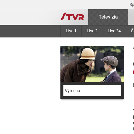
S
Televízia
Live 1
Live 2
Live 24
Š
Výmena