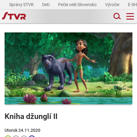
Správy STVR
Deti
Pečie celé Slovensko
Výročie
E-S
Kniha džunglí II
Utorok 24.11.2020