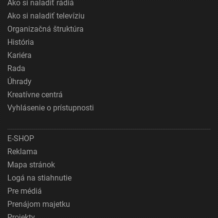
Ako si naladiť rádiá
Ako si naladiť televíziu
Organizačná štruktúra
História
Kariéra
Rada
Úhrady
Kreatívne centrá
Vyhlásenie o prístupnosti
E-SHOP
Reklama
Mapa stránok
Logá na stiahnutie
Pre médiá
Prenájom majetku
Projekty