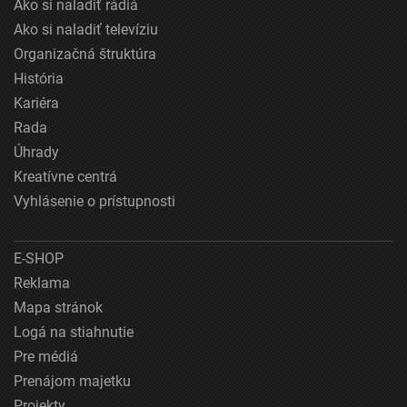
Ako si naladiť rádiá
Ako si naladiť televíziu
Organizačná štruktúra
História
Kariéra
Rada
Úhrady
Kreatívne centrá
Vyhlásenie o prístupnosti
E-SHOP
Reklama
Mapa stránok
Logá na stiahnutie
Pre médiá
Prenájom majetku
Projekty