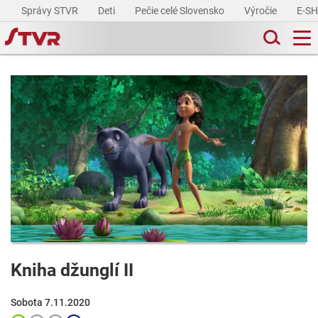
Správy STVR
Deti
Pečie celé Slovensko
Výročie
E-S
Kniha džunglí II
Sobota 7.11.2020