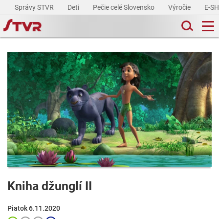
Správy STVR
Deti
Pečie celé Slovensko
Výročie
E-S
Kniha džunglí II
Piatok 6.11.2020