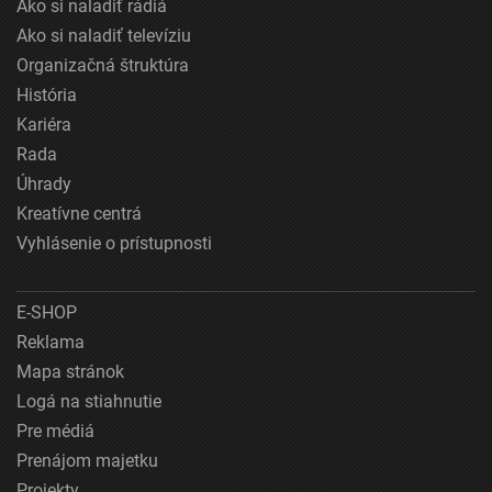
Ako si naladiť rádiá
Ako si naladiť televíziu
Organizačná štruktúra
História
Kariéra
Rada
Úhrady
Kreatívne centrá
Vyhlásenie o prístupnosti
E-SHOP
Reklama
Mapa stránok
Logá na stiahnutie
Pre médiá
Prenájom majetku
Projekty