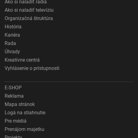
Ako si naladiť rádiá
Ako si naladiť televíziu
Organizačná štruktúra
História
Kariéra
Rada
Úhrady
Kreatívne centrá
Vyhlásenie o prístupnosti
E-SHOP
Reklama
Mapa stránok
Logá na stiahnutie
Pre médiá
Prenájom majetku
Projekty