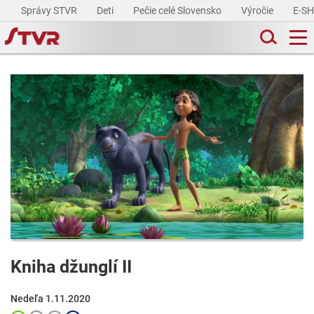
Správy STVR
Deti
Pečie celé Slovensko
Výročie
E-S
Kniha džunglí II
Nedeľa 1.11.2020