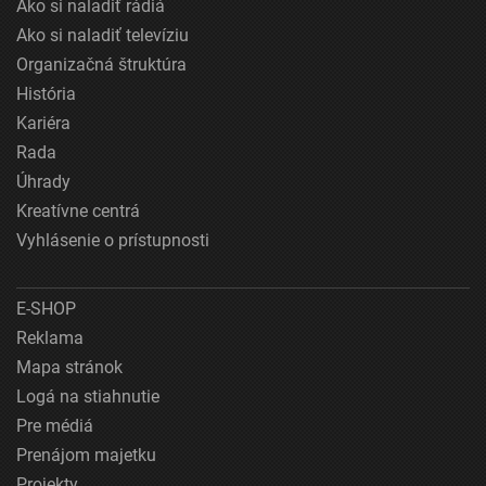
Ako si naladiť rádiá
Ako si naladiť televíziu
Organizačná štruktúra
História
Kariéra
Rada
Úhrady
Kreatívne centrá
Vyhlásenie o prístupnosti
E-SHOP
Reklama
Mapa stránok
Logá na stiahnutie
Pre médiá
Prenájom majetku
Projekty