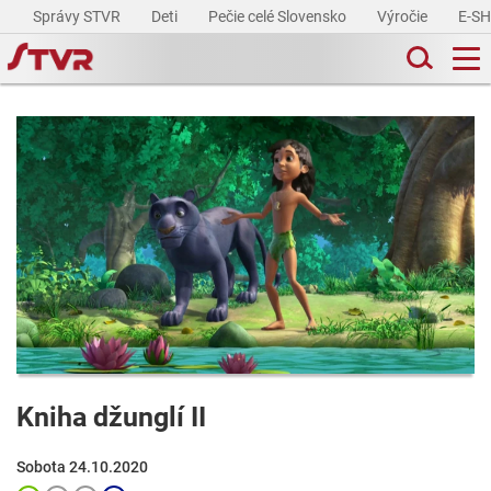
Správy STVR
Deti
Pečie celé Slovensko
Výročie
E-S
Kniha džunglí II
Sobota 24.10.2020