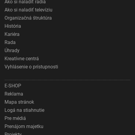
Ako si naladiť rádiá
Ako si naladiť televíziu
Organizačná štruktúra
História
Kariéra
Rada
Úhrady
Kreatívne centrá
Vyhlásenie o prístupnosti
E-SHOP
Reklama
Mapa stránok
Logá na stiahnutie
Pre médiá
Prenájom majetku
Projekty