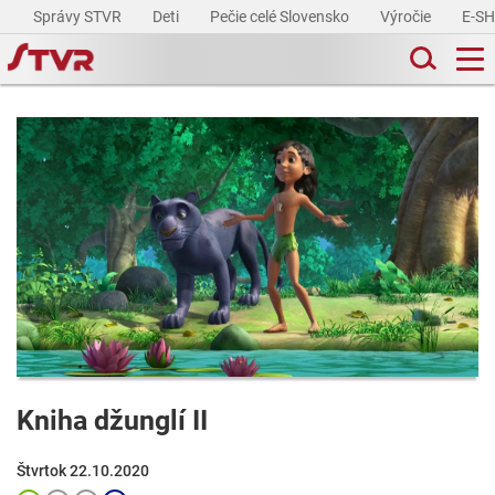
Správy STVR
Deti
Pečie celé Slovensko
Výročie
E-S
Kniha džunglí II
Štvrtok 22.10.2020