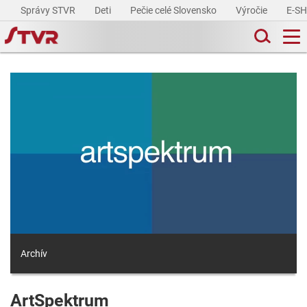
Správy STVR
Deti
Pečie celé Slovensko
Výročie
E-S
Archív
ArtSpektrum