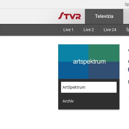
S
Televízia
Live 1
Live 2
Live 24
Š
ArtSpektrum
Archív