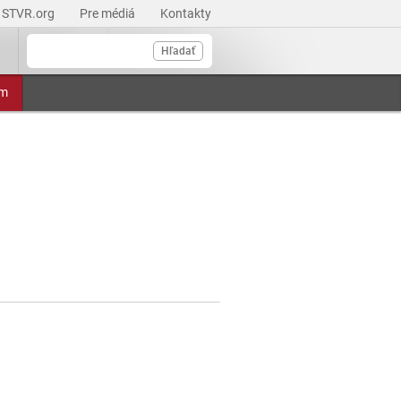
STVR.org
Pre médiá
Kontakty
Hľadať
am