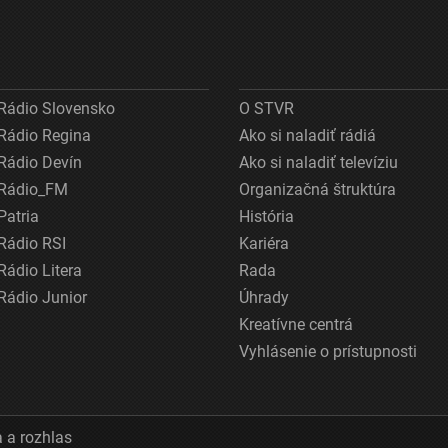
Rádio Slovensko
O STVR
Rádio Regina
Ako si naladiť rádiá
Rádio Devín
Ako si naladiť televíziu
Rádio_FM
Organizačná štruktúra
Patria
História
Rádio RSI
Kariéra
Rádio Litera
Rada
Rádio Junior
Úhrady
Kreatívne centrá
Vyhlásenie o prístupnosti
 a rozhlas