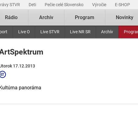
právy STVR
Deti
Pečie celé Slovensko
Výročie
E-SHOP
Rádio
Archív
Program
Novinky
port
Live O
Live STVR
Live NR SR
Archív
Progr
ArtSpektrum
Utorok 17.12.2013
Kultúrna panoráma