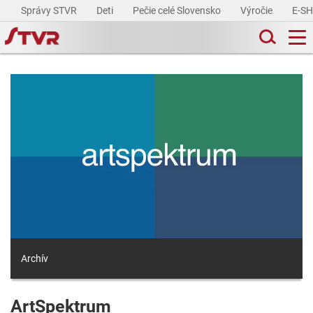
Správy STVR
Deti
Pečie celé Slovensko
Výročie
E-S
Archív
ArtSpektrum