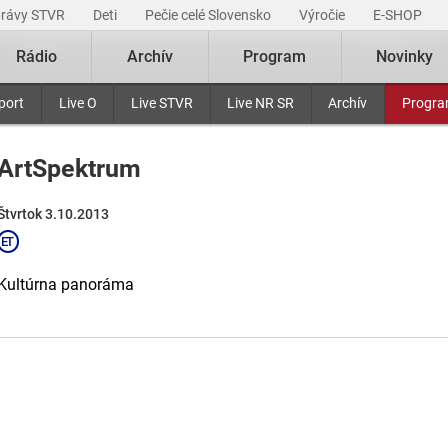
právy STVR
Deti
Pečie celé Slovensko
Výročie
E-SHOP
Rádio
Archív
Program
Novinky
port
Live O
Live STVR
Live NR SR
Archív
Progr
ArtSpektrum
Štvrtok 3.10.2013
Kultúrna panoráma