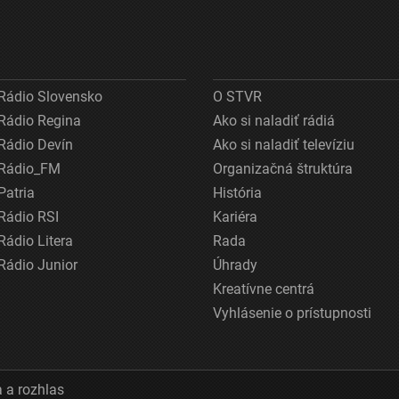
Rádio Slovensko
O STVR
Rádio Regina
Ako si naladiť rádiá
Rádio Devín
Ako si naladiť televíziu
Rádio_FM
Organizačná štruktúra
Patria
História
Rádio RSI
Kariéra
Rádio Litera
Rada
Rádio Junior
Úhrady
Kreatívne centrá
Vyhlásenie o prístupnosti
 a rozhlas