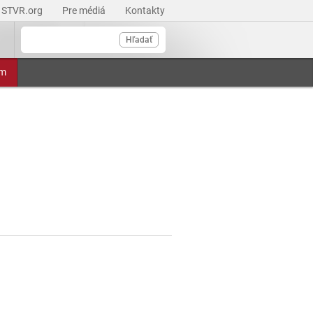
STVR.org
Pre médiá
Kontakty
Hľadať
am