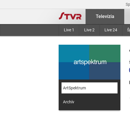
S
Televízia
Live 1
Live 2
Live 24
Š
ArtSpektrum
Archív