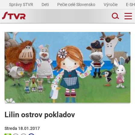
Správy STVR
Deti
Pečie celé Slovensko
Výročie
E-S
Lilin ostrov pokladov
Streda 18.01.2017