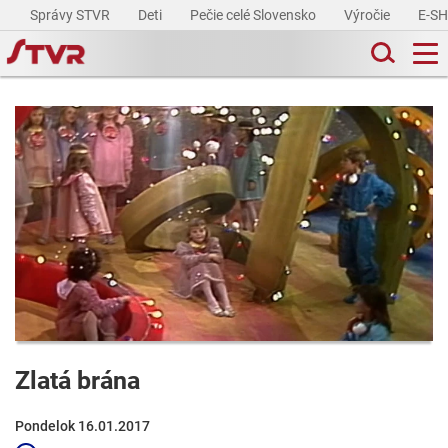
Správy STVR
Deti
Pečie celé Slovensko
Výročie
E-S
Zlatá brána
Pondelok 16.01.2017