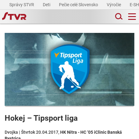
Správy STVR
Deti
Pečie celé Slovensko
Výročie
E-S
Hokej – Tipsport liga
Dvojka | Štvrtok 20.04.2017,
HK Nitra - HC ‘05 iClinic Banská
Bystrica