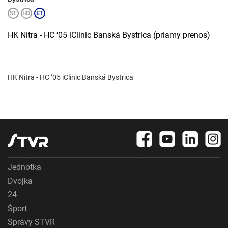
HK Nitra - HC ‘05 iClinic Banská Bystrica (priamy prenos)
HK Nitra - HC ‘05 iClinic Banská Bystrica
Jednotka
Dvojka
24
Šport
Správy STVR