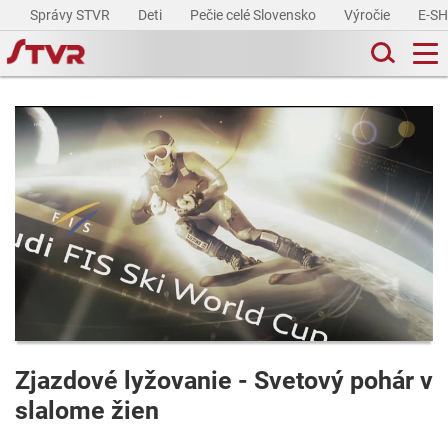
Správy STVR
Deti
Pečie celé Slovensko
Výročie
E-S
Zjazdové lyžovanie - Svetový pohár v
slalome žien