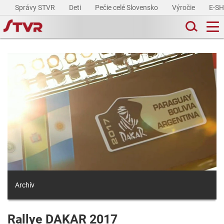
Správy STVR
Deti
Pečie celé Slovensko
Výročie
E-S
Archív
Rallye DAKAR 2017