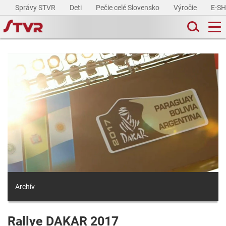
Správy STVR
Deti
Pečie celé Slovensko
Výročie
E-S
Archív
Rallye DAKAR 2017