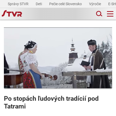
Správy STVR
Deti
Pečie celé Slovensko
Výročie
E-S
Po stopách ľudových tradícií pod
Tatrami