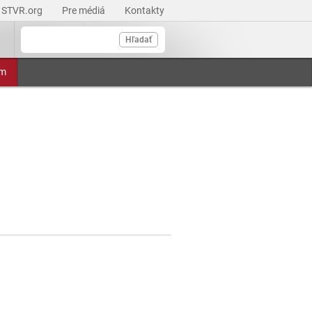
STVR.org
Pre médiá
Kontakty
Hľadať
am