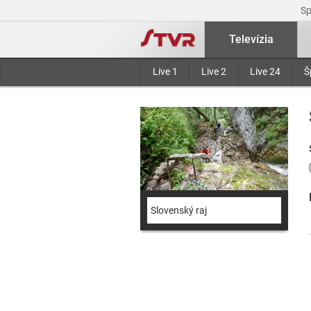
S
Televízia
Live 1
Live 2
Live 24
Š
Slovenský raj