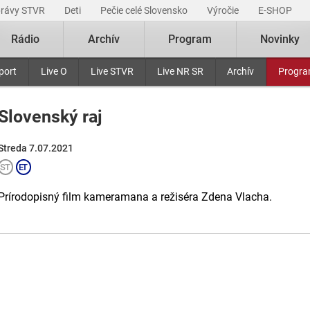
právy STVR
Deti
Pečie celé Slovensko
Výročie
E-SHOP
Rádio
Archív
Program
Novinky
port
Live O
Live STVR
Live NR SR
Archív
Progr
Slovenský raj
Streda 7.07.2021
Prírodopisný film kameramana a režiséra Zdena Vlacha.