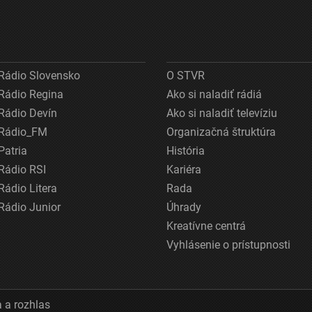
Rádio Slovensko
O STVR
Rádio Regina
Ako si naladiť rádiá
Rádio Devín
Ako si naladiť televíziu
Rádio_FM
Organizačná štruktúra
Patria
História
Rádio RSI
Kariéra
Rádio Litera
Rada
Rádio Junior
Úhrady
Kreatívne centrá
Vyhlásenie o prístupnosti
 a rozhlas