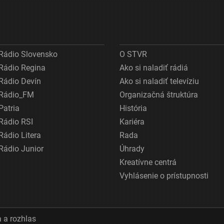
Rádio Slovensko
O STVR
Rádio Regina
Ako si naladiť rádiá
Rádio Devín
Ako si naladiť televíziu
Rádio_FM
Organizačná štruktúra
Patria
História
Rádio RSI
Kariéra
Rádio Litera
Rada
Rádio Junior
Úhrady
Kreatívne centrá
Vyhlásenie o prístupnosti
 a rozhlas