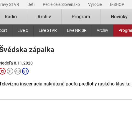
právy STVR
Deti
Pečie celé Slovensko
Výročie
E-SHOP
Rádio
Archív
Program
Novinky
port
Live O
Live STVR
Live NR SR
Archív
Progr
Švédska zápalka
Nedeľa 8.11.2020
Televízna inscenácia nakrútená podľa predlohy ruského klasika 