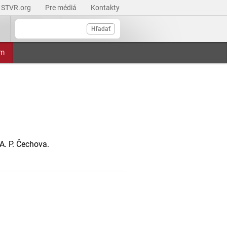
STVR.org
Pre médiá
Kontakty
Hľadať
am
A. P. Čechova.