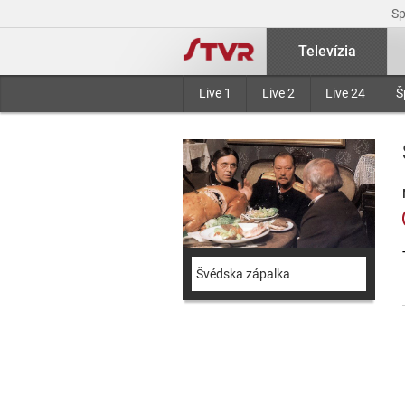
S
Televízia
Live 1
Live 2
Live 24
Š
Švédska zápalka