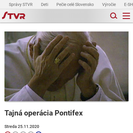
Správy STVR
Deti
Pečie celé Slovensko
Výročie
E-S
Tajná operácia Pontifex
Streda 25.11.2020