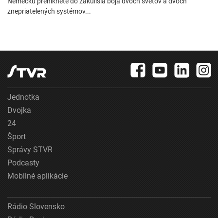
Nemecku preniknete do zákulisia boja dvoch svetov a dvoch
znepriatelených systémov...
Jednotka
Dvojka
24
Šport
Správy STVR
Podcasty
Mobilné aplikácie
Rádio Slovensko