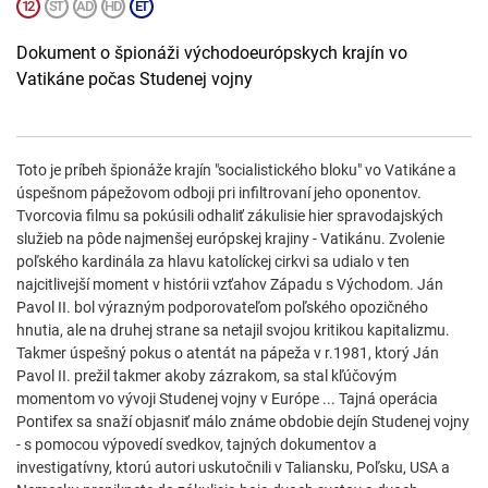
Dokument o špionáži východoeurópskych krajín vo
Vatikáne počas Studenej vojny
Toto je príbeh špionáže krajín "socialistického bloku" vo Vatikáne a
úspešnom pápežovom odboji pri infiltrovaní jeho oponentov.
Tvorcovia filmu sa pokúsili odhaliť zákulisie hier spravodajských
služieb na pôde najmenšej európskej krajiny - Vatikánu. Zvolenie
poľského kardinála za hlavu katolíckej cirkvi sa udialo v ten
najcitlivejší moment v histórii vzťahov Západu s Východom. Ján
Pavol II. bol výrazným podporovateľom poľského opozičného
hnutia, ale na druhej strane sa netajil svojou kritikou kapitalizmu.
Takmer úspešný pokus o atentát na pápeža v r.1981, ktorý Ján
Pavol II. prežil takmer akoby zázrakom, sa stal kľúčovým
momentom vo vývoji Studenej vojny v Európe ... Tajná operácia
Pontifex sa snaží objasniť málo známe obdobie dejín Studenej vojny
- s pomocou výpovedí svedkov, tajných dokumentov a
investigatívny, ktorú autori uskutočnili v Taliansku, Poľsku, USA a