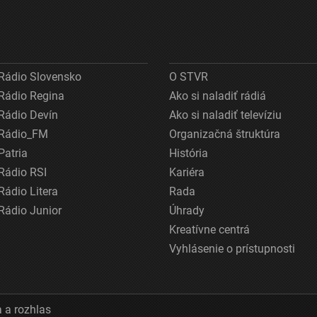
Rádio Slovensko
O STVR
Rádio Regina
Ako si naladiť rádiá
Rádio Devín
Ako si naladiť televíziu
Rádio_FM
Organizačná štruktúra
Patria
História
Rádio RSI
Kariéra
Rádio Litera
Rada
Rádio Junior
Úhrady
Kreatívne centrá
Vyhlásenie o prístupnosti
 a rozhlas