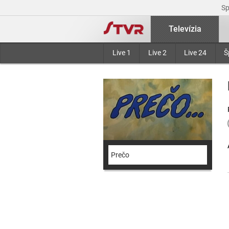
S
Televízia
Live 1
Live 2
Live 24
Š
Prečo