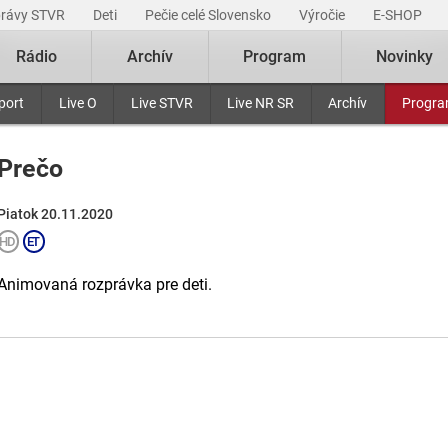
právy STVR
Deti
Pečie celé Slovensko
Výročie
E-SHOP
Rádio
Archív
Program
Novinky
port
Live O
Live STVR
Live NR SR
Archív
Progr
Prečo
Piatok 20.11.2020
Animovaná rozprávka pre deti.