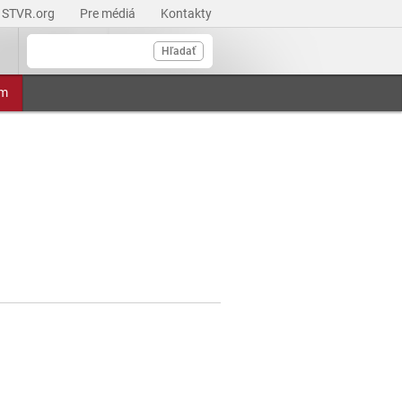
STVR.org
Pre médiá
Kontakty
Hľadať
am