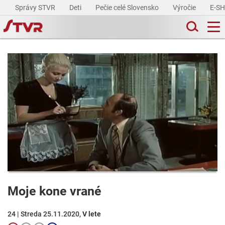
Správy STVR
Deti
Pečie celé Slovensko
Výročie
E-S
Moje kone vrané
24 | Streda 25.11.2020,
V lete