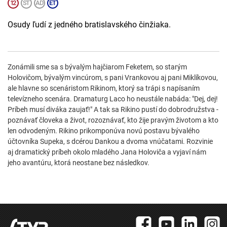
Osudy ľudí z jedného bratislavského činžiaka.
Zonámili sme sa s bývalým hajčiarom Feketem, so starým
Holovičom, bývalým vincúrom, s pani Vrankovou aj pani Miklíkovou,
ale hlavne so scenáristom Rikinom, ktorý sa trápi s napísaním
televízneho scenára. Dramaturg Laco ho neustále nabáda: "Dej, dej!
Príbeh musí diváka zaujať!" A tak sa Rikino pustí do dobrodružstva -
poznávať človeka a život, rozoznávať, kto žije pravým životom a kto
len odvodeným. Rikino prikomponúva novú postavu bývalého
účtovníka Supeka, s dcérou Dankou a dvoma vnúčatami. Rozvinie
aj dramatický príbeh okolo mladého Jana Holoviča a vyjaví nám
jeho avantúru, ktorá neostane bez následkov.