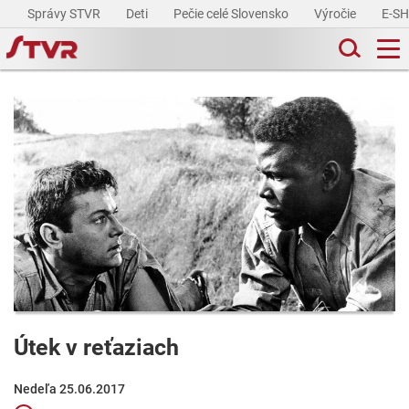
Správy STVR
Deti
Pečie celé Slovensko
Výročie
E-S
Útek v reťaziach
Nedeľa 25.06.2017