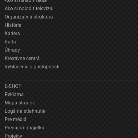
Ako si naladiť rádiá
Ako si naladiť televíziu
Organizačná štruktúra
História
Kariéra
Rada
Úhrady
Kreatívne centrá
Vyhlásenie o prístupnosti
E-SHOP
Reklama
Mapa stránok
Logá na stiahnutie
Pre médiá
Prenájom majetku
Projekty