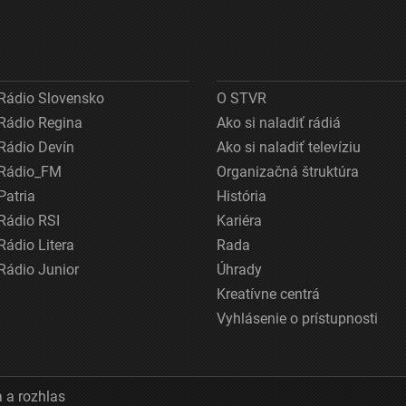
Rádio Slovensko
O STVR
Rádio Regina
Ako si naladiť rádiá
Rádio Devín
Ako si naladiť televíziu
Rádio_FM
Organizačná štruktúra
Patria
História
Rádio RSI
Kariéra
Rádio Litera
Rada
Rádio Junior
Úhrady
Kreatívne centrá
Vyhlásenie o prístupnosti
 a rozhlas