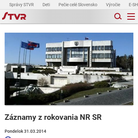
Správy STVR
Deti
Pečie celé Slovensko
Výročie
E-S
Záznamy z rokovania NR SR
Pondelok 31.03.2014