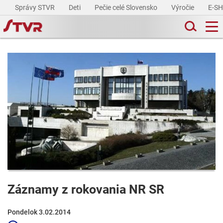
Správy STVR
Deti
Pečie celé Slovensko
Výročie
E-S
Záznamy z rokovania NR SR
Pondelok 3.02.2014