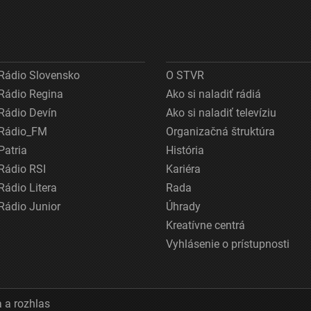
Rádio Slovensko
O STVR
Rádio Regina
Ako si naladiť rádiá
Rádio Devín
Ako si naladiť televíziu
Rádio_FM
Organizačná štruktúra
Patria
História
Rádio RSI
Kariéra
Rádio Litera
Rada
Rádio Junior
Úhrady
Kreatívne centrá
Vyhlásenie o prístupnosti
 a rozhlas