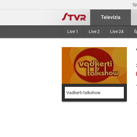
S
Televízia
Live 1
Live 2
Live 24
Š
Vadkerti talkshow