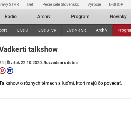
právy STVR
Deti
Pečie celé Slovensko
Výročie
E-SHOP
Rádio
Archív
Program
Novinky
port
Live O
Live STVR
Live NR SR
Archív
Progr
Vadkerti talkshow
24 | Štvrtok 22.10.2020,
Rozvedení s deťmi
Talkshow o rôznych témach s ľuďmi, ktorí majú čo povedať.