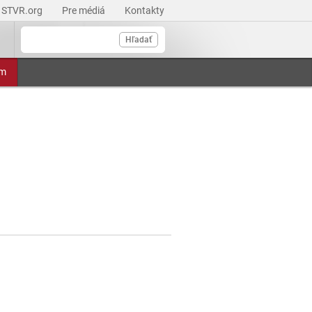
STVR.org
Pre médiá
Kontakty
Hľadať
am