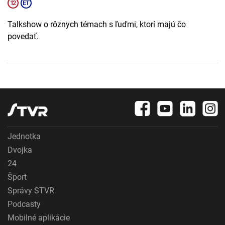
Talkshow o rôznych témach s ľuďmi, ktorí majú čo
povedať.
Jednotka
Dvojka
24
Šport
Správy STVR
Podcasty
Mobilné aplikácie