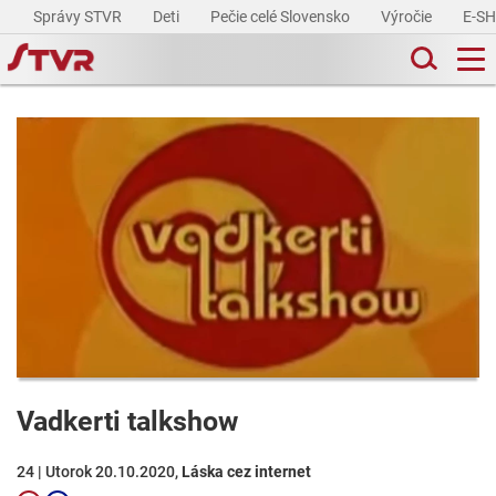
Správy STVR
Deti
Pečie celé Slovensko
Výročie
E-S
Vadkerti talkshow
24 | Utorok 20.10.2020,
Láska cez internet