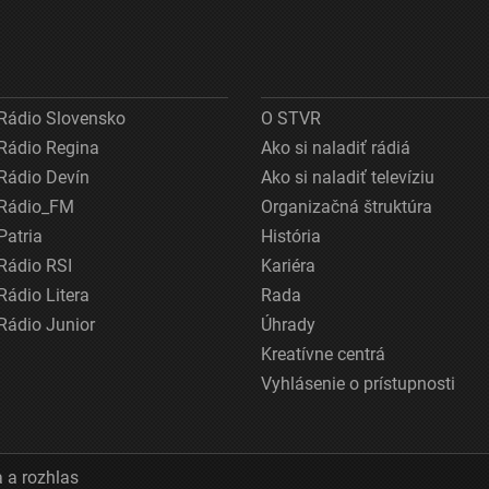
Rádio Slovensko
O STVR
Rádio Regina
Ako si naladiť rádiá
Rádio Devín
Ako si naladiť televíziu
Rádio_FM
Organizačná štruktúra
Patria
História
Rádio RSI
Kariéra
Rádio Litera
Rada
Rádio Junior
Úhrady
Kreatívne centrá
Vyhlásenie o prístupnosti
 a rozhlas