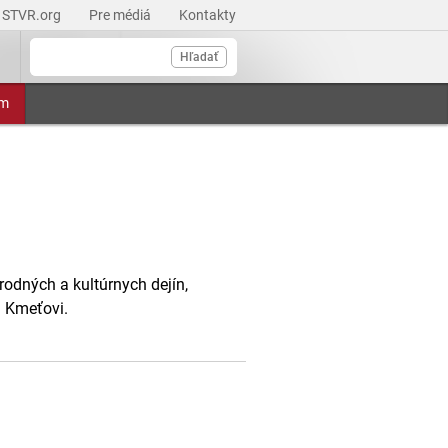
STVR.org
Pre médiá
Kontakty
Hľadať
am
odných a kultúrnych dejín,
i Kmeťovi.