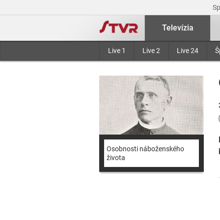
S
Televízia
Live 1
Live 2
Live 24
Š
Osobnosti náboženského
života