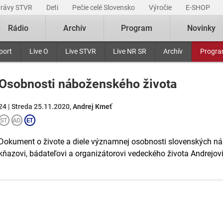
právy STVR
Deti
Pečie celé Slovensko
Výročie
E-SHOP
Rádio
Archív
Program
Novinky
port
Live O
Live STVR
Live NR SR
Archív
Progr
Osobnosti náboženského života
24 | Streda 25.11.2020,
Andrej Kmeť
Dokument o živote a diele významnej osobnosti slovenských nár
kňazovi, bádateľovi a organizátorovi vedeckého života Andrejov