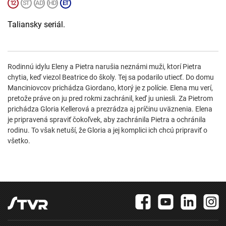
Taliansky seriál.
Rodinnú idylu Eleny a Pietra narušia neznámi muži, ktorí Pietra
chytia, keď viezol Beatrice do školy. Tej sa podarilo utiecť. Do domu
Manciniovcov prichádza Giordano, ktorý je z polície. Elena mu verí,
pretože práve on ju pred rokmi zachránil, keď ju uniesli. Za Pietrom
prichádza Gloria Kellerová a prezrádza aj príčinu uväznenia. Elena
je pripravená spraviť čokoľvek, aby zachránila Pietra a ochránila
rodinu. To však netuší, že Gloria a jej komplici ich chcú pripraviť o
všetko.