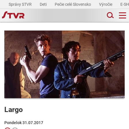
Správy STVR
Deti
Pečie celé Slovensko
Výročie
E-S
Largo
Pondelok 31.07.2017