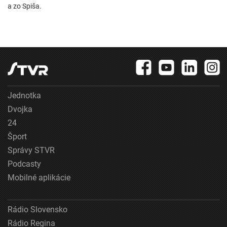
a zo Spiša.
Jednotka
Dvojka
24
Šport
Správy STVR
Podcasty
Mobilné aplikácie
Rádio Slovensko
Rádio Regina