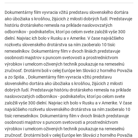
Dokumentárny film vyvracia vžitú predstavu slovenského dortára
ako úbožiaka s krošňou, žijúcich z milosti dobrých ľudí. Predstavuje
históriu drotárskeho remesla na príklade naslovovzatých
odborníkov - podnikateľov, ktorí po celom svete založili vyše 300
dielní. Najviac ich bolo v Rusku a v Amerike. V čase najväčšieho
rozkvetu slovenského drotárstva sa ním zaoberalo 10 tisíc
remeselníkov. Dokumentárny film v dvoch líniách predstavuje
osobnosti majstrov s puncom svetovosti a prostredníctvom
výrobkov i umelcom oživených techník poukazuje na remeselnú
zručnosť. Drotármi boli v celej Európe len Slováci z horného Považia
a zo Spiša. , Dokumentárny film vyvracia vžitú predstavu
slovenského dortára ako úbožiaka s krošňou, žijúcich z milosti
dobrých ľudí. Predstavuje históriu drotárskeho remesla na príklade
naslovovzatých odborníkov - podnikateľov, ktorí po celom svete
založili vyše 300 dielní. Najviac ich bolo v Rusku a v Amerike. V čase
najväčšieho rozkvetu slovenského drotárstva sa ním zaoberalo 10
tisíc remeselníkov. Dokumentárny film v dvoch líniách predstavuje
osobnosti majstrov s puncom svetovosti a prostredníctvom
výrobkov i umelcom oživených techník poukazuje na remeselnú
zručnosť. Drotármi boli v celej Európe len Slováci z horného Považia