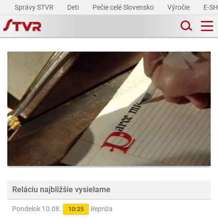
Správy STVR
Deti
Pečie celé Slovensko
Výročie
E-S
Reláciu najbližšie vysielame
Pondelok 10.08.
Repríza
10:25