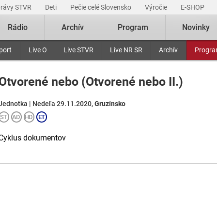
právy STVR
Deti
Pečie celé Slovensko
Výročie
E-SHOP
Rádio
Archív
Program
Novinky
port
Live O
Live STVR
Live NR SR
Archív
Progr
Otvorené nebo (Otvorené nebo II.)
Jednotka | Nedeľa 29.11.2020,
Gruzínsko
Cyklus dokumentov