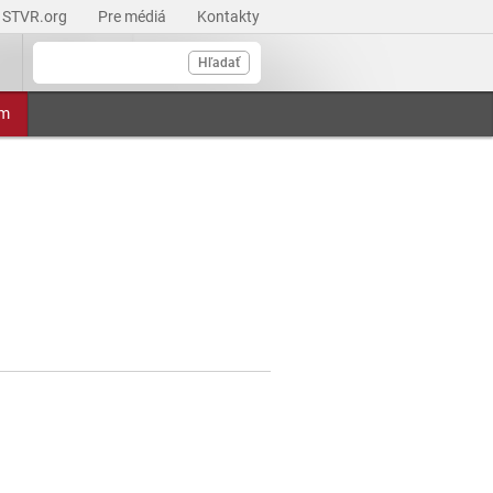
STVR.org
Pre médiá
Kontakty
Hľadať
am