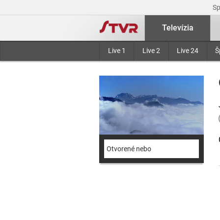
S
Televízia
Live 1
Live 2
Live 24
Š
Otvorené nebo