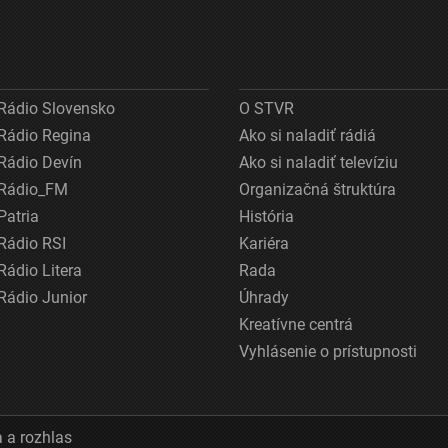
Rádio Slovensko
O STVR
Rádio Regina
Ako si naladiť rádiá
Rádio Devín
Ako si naladiť televíziu
Rádio_FM
Organizačná štruktúra
Patria
História
Rádio RSI
Kariéra
Rádio Litera
Rada
Rádio Junior
Úhrady
Kreatívne centrá
Vyhlásenie o prístupnosti
 a rozhlas