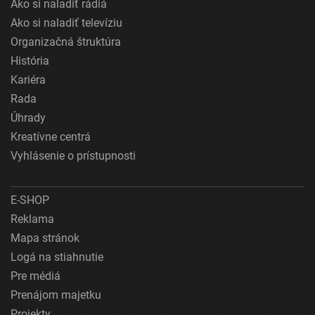
Ako si naladiť rádiá
Ako si naladiť televíziu
Organizačná štruktúra
História
Kariéra
Rada
Úhrady
Kreatívne centrá
Vyhlásenie o prístupnosti
E-SHOP
Reklama
Mapa stránok
Logá na stiahnutie
Pre médiá
Prenájom majetku
Projekty