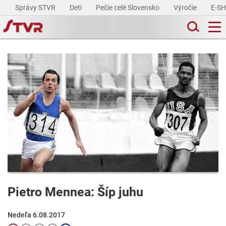
Správy STVR
Deti
Pečie celé Slovensko
Výročie
E-S
Pietro Mennea: Šíp juhu
Nedeľa 6.08.2017