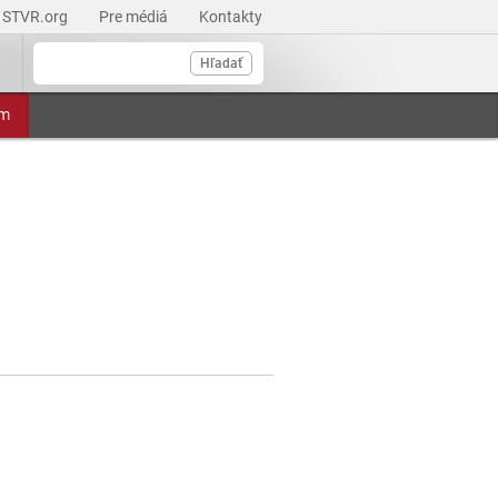
STVR.org
Pre médiá
Kontakty
Hľadať
am