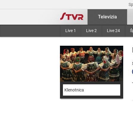
S
Televízia
Live 1
Live 2
Live 24
Š
Klenotnica