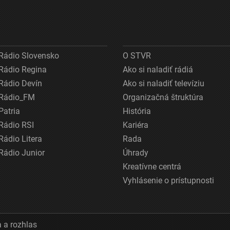
Rádio Slovensko
O STVR
Rádio Regina
Ako si naladiť rádiá
Rádio Devín
Ako si naladiť televíziu
Rádio_FM
Organizačná štruktúra
Patria
História
Rádio RSI
Kariéra
Rádio Litera
Rada
Rádio Junior
Úhrady
Kreatívne centrá
Vyhlásenie o prístupnosti
 a rozhlas