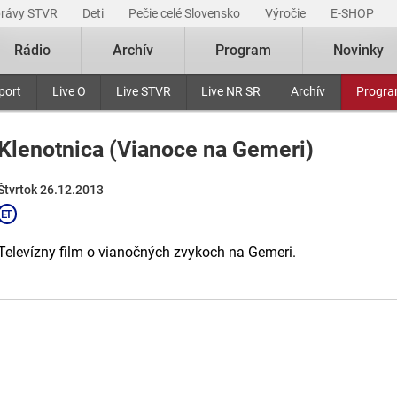
právy STVR
Deti
Pečie celé Slovensko
Výročie
E-SHOP
Rádio
Archív
Program
Novinky
port
Live O
Live STVR
Live NR SR
Archív
Progr
Klenotnica (Vianoce na Gemeri)
Štvrtok 26.12.2013
Televízny film o vianočných zvykoch na Gemeri.