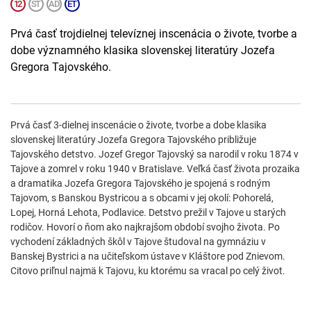
Prvá časť trojdielnej televíznej inscenácia o živote, tvorbe a
dobe významného klasika slovenskej literatúry Jozefa
Gregora Tajovského.
Prvá časť 3-dielnej inscenácie o živote, tvorbe a dobe klasika
slovenskej literatúry Jozefa Gregora Tajovského približuje
Tajovského detstvo. Jozef Gregor Tajovský sa narodil v roku 1874 v
Tajove a zomrel v roku 1940 v Bratislave. Veľká časť života prozaika
a dramatika Jozefa Gregora Tajovského je spojená s rodným
Tajovom, s Banskou Bystricou a s obcami v jej okolí: Pohorelá,
Lopej, Horná Lehota, Podlavice. Detstvo prežil v Tajove u starých
rodičov. Hovorí o ňom ako najkrajšom období svojho života. Po
vychodení základných škôl v Tajove študoval na gymnáziu v
Banskej Bystrici a na učiteľskom ústave v Kláštore pod Znievom.
Citovo priľnul najmä k Tajovu, ku ktorému sa vracal po celý život.