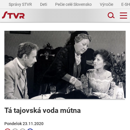
Správy STVR
Deti
Pečie celé Slovensko
Výročie
E-S
Tá tajovská voda mútna
Pondelok 23.11.2020