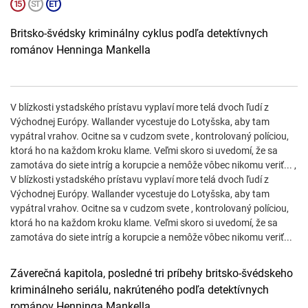
Britsko-švédsky kriminálny cyklus podľa detektívnych
románov Henninga Mankella
V blízkosti ystadského prístavu vyplaví more telá dvoch ľudí z
Východnej Európy. Wallander vycestuje do Lotyšska, aby tam
vypátral vrahov. Ocitne sa v cudzom svete , kontrolovaný políciou,
ktorá ho na každom kroku klame. Veľmi skoro si uvedomí, že sa
zamotáva do siete intríg a korupcie a nemôže vôbec nikomu veriť... ,
V blízkosti ystadského prístavu vyplaví more telá dvoch ľudí z
Východnej Európy. Wallander vycestuje do Lotyšska, aby tam
vypátral vrahov. Ocitne sa v cudzom svete , kontrolovaný políciou,
ktorá ho na každom kroku klame. Veľmi skoro si uvedomí, že sa
zamotáva do siete intríg a korupcie a nemôže vôbec nikomu veriť...
Záverečná kapitola, posledné tri príbehy britsko-švédskeho
kriminálneho seriálu, nakrúteného podľa detektívnych
románov Henninga Mankella