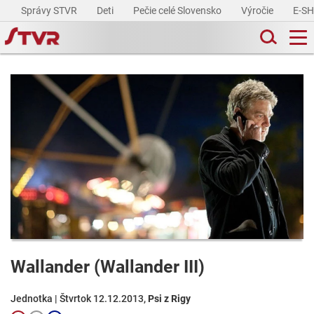
Správy STVR
Deti
Pečie celé Slovensko
Výročie
E-S
Wallander (Wallander III)
Jednotka | Štvrtok 12.12.2013,
Psi z Rigy