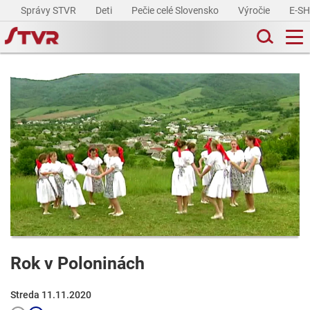
Správy STVR
Deti
Pečie celé Slovensko
Výročie
E-S
Rok v Poloninách
Streda 11.11.2020