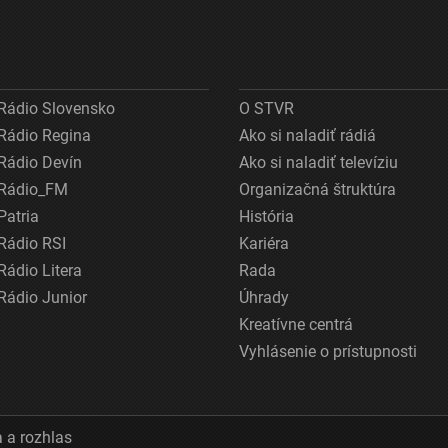
Rádio Slovensko
O STVR
Rádio Regina
Ako si naladiť rádiá
Rádio Devín
Ako si naladiť televíziu
Rádio_FM
Organizačná štruktúra
Patria
História
Rádio RSI
Kariéra
Rádio Litera
Rada
Rádio Junior
Úhrady
Kreatívne centrá
Vyhlásenie o prístupnosti
 a rozhlas