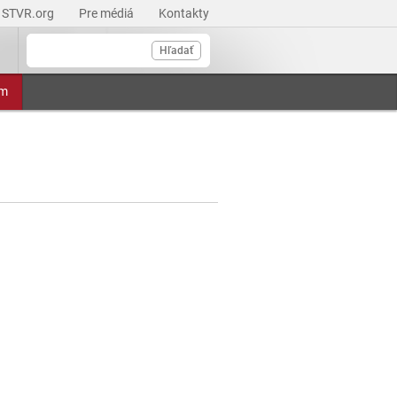
STVR.org
Pre médiá
Kontakty
Hľadať
am