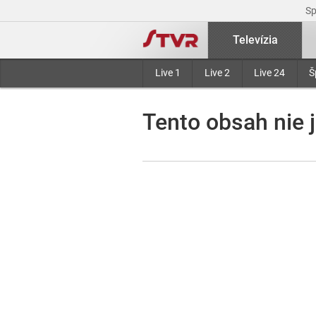
S
Televízia
Live 1
Live 2
Live 24
Š
Tento obsah nie j