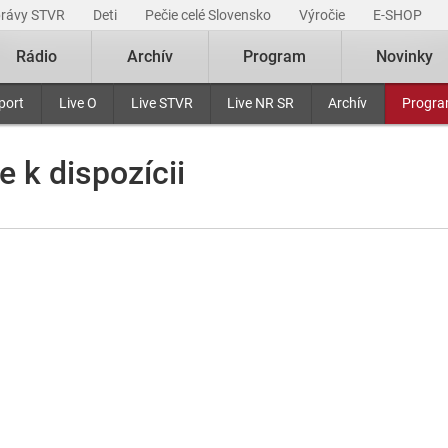
právy STVR
Deti
Pečie celé Slovensko
Výročie
E-SHOP
Rádio
Archív
Program
Novinky
port
Live O
Live STVR
Live NR SR
Archív
Progr
e k dispozícii