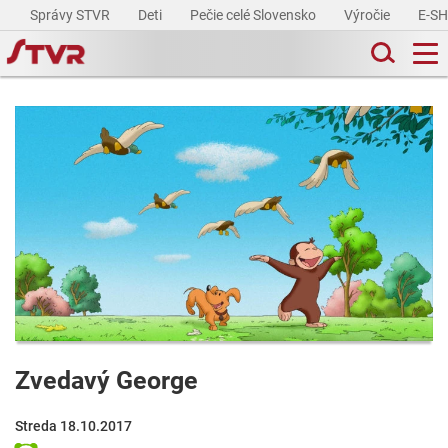
Správy STVR
Deti
Pečie celé Slovensko
Výročie
E-S
Zvedavý George
Streda 18.10.2017