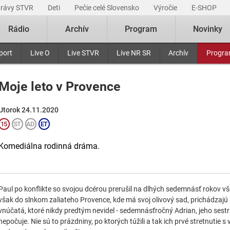
právy STVR
Deti
Pečie celé Slovensko
Výročie
E-SHOP
Rádio
Archív
Program
Novinky
port
Live O
Live STVR
Live NR SR
Archív
Progr
Moje leto v Provence
Utorok 24.11.2020
Komediálna rodinná dráma.
Paul po konflikte so svojou dcérou prerušil na dlhých sedemnásť rokov vše
však do slnkom zaliateho Provence, kde má svoj olivový sad, prichádzajú
vnúčatá, ktoré nikdy predtým nevidel - sedemnásťročný Adrian, jeho sest
nepočuje. Nie sú to prázdniny, po ktorých túžili a tak ich prvé stretnut