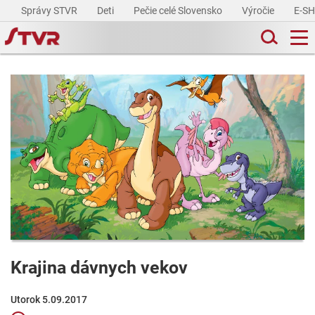
Správy STVR
Deti
Pečie celé Slovensko
Výročie
E-S
Krajina dávnych vekov
Utorok 5.09.2017