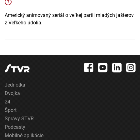
Americký animovaný seriál o veľkej partii mladých jašterov
z Veľkého údolia.
Jednotka
Dvojka
24
Šport
Správy STVR
Podcasty
Mobilné aplikácie