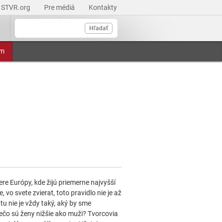
STVR.org
Pre médiá
Kontakty
Hľadať
am
ere Európy, kde žijú priemerne najvyšší
 vo svete zvierat, toto pravidlo nie je až
u nie je vždy taký, aký by sme
ečo sú ženy nižšie ako muži? Tvorcovia