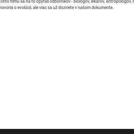
tohto filmu sa na to opýtali odborníkov - biológov, lekárov, antropológov, 
hovoria o evolúcii, ale viac sa už dozviete v našom dokumente.