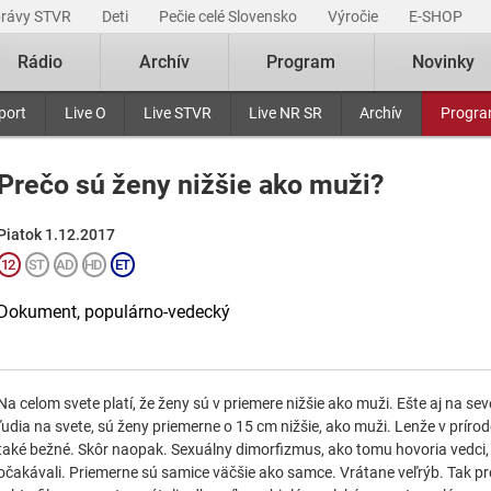
právy STVR
Deti
Pečie celé Slovensko
Výročie
E-SHOP
Rádio
Archív
Program
Novinky
port
Live O
Live STVR
Live NR SR
Archív
Progr
Prečo sú ženy nižšie ako muži?
Piatok 1.12.2017
Dokument, populárno-vedecký
Na celom svete platí, že ženy sú v priemere nižšie ako muži. Ešte aj na sev
ľudia na svete, sú ženy priemerne o 15 cm nižšie, ako muži. Lenže v prírode,
také bežné. Skôr naopak. Sexuálny dimorfizmus, ako tomu hovoria vedci, t
očakávali. Priemerne sú samice väčšie ako samce. Vrátane veľrýb. Tak pr