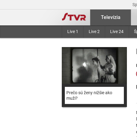
S
Televízia
Live 1
Live 2
Live 24
Š
Prečo sú ženy nižšie ako
muži?