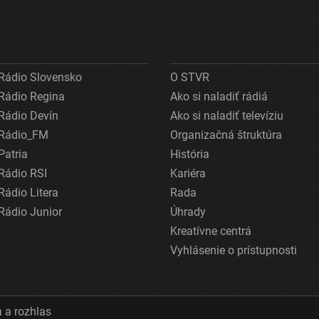
Rádio Slovensko
O STVR
Rádio Regina
Ako si naladiť rádiá
Rádio Devín
Ako si naladiť televíziu
Rádio_FM
Organizačná štruktúra
Patria
História
Rádio RSI
Kariéra
Rádio Litera
Rada
Rádio Junior
Úhrady
Kreatívne centrá
Vyhlásenie o prístupnosti
 a rozhlas